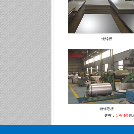
镀锌板
镀锌卷板
共有：
1 页 4条
信