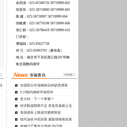
余四清：025-85508726 58719999-602
张亚菲：025-58710800 58719999-603
陈 建：025-58718997 58719999-604
张晓勇：025-58778198 58719999-606
张仁财：025-58706418 58719999-616
门市部：
濮瑞娟：025-85627758
何 兰：025-85693793（兼传真）
地 址：南京市下关区燕江路201号钢
铁交易数码港9F
主
全国部分市场钢材品种缺货调查
8.19国内钢材市场简评
意大利：下一个希腊？
经济数据阴晴不定 美复苏难拨云见
美国债务上限谈判紧锣密鼓
纽约油价冲高回落 避险情绪推高黄
粗钢日产量首次突破200万吨